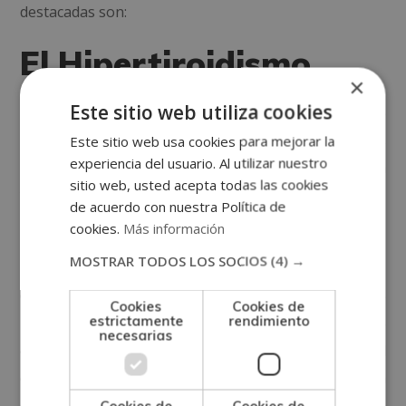
destacadas son:
El Hipertiroidismo
×
Este sitio web utiliza cookies
Ocurre cuando la glándula produce un exceso de
hormonas tiroideas, lo que puede causar diversos
Este sitio web usa cookies para mejorar la
experiencia del usuario. Al utilizar nuestro
problemas como cambios de humor, ansiedad, fatiga
sitio web, usted acepta todas las cookies
y palpitaciones del corazón.
de acuerdo con nuestra Política de
cookies.
Más información
El Hipotiroidismo
MOSTRAR TODOS LOS SOCIOS
(4) →
Como veíamos anteriormente, ocurre cuando no se
Cookies
Cookies de
estrictamente
rendimiento
producen suficientes hormonas tiroideas. Como
necesarias
consecuencia, destacan síntomas como el
estreñimiento, la sensación de frío, el cansancio o la
dificultad para concentrarse.