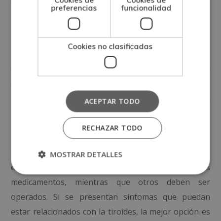
Cookies de
Cookies de
preferencias
funcionalidad
El bocio
Cookies no clasificadas
Hablamos de bocio cuando la tiroides presenta un
tamaño mayor al normal. Se suele asociar con un mal
funcionamiento de dicha glándula y en algunos casos
puede causar síntomas como la tos o la dificultad
ACEPTAR TODO
para tragar.
RECHAZAR TODO
En cuanto a su tratamiento
, existen diversas curas
según el tipo de afección. Algunos trastornos o
MOSTRAR DETALLES
enfermedades se pueden tratar con simples
medicamentos, mientras que otros deben ser
operados. Si se presentan síntomas que puedan
estar relacionados con la tiroides, la mejor opción es