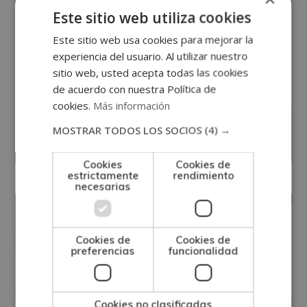
Este sitio web utiliza cookies
Adiós a los desplazamientos obligatorios
para la evaluación final. Con nuestra
Este sitio web usa cookies para mejorar la
Evaluación Online
experiencia del usuario. Al utilizar nuestro
metodología de estudio online o a distancia
sitio web, usted acepta todas las cookies
no deberás desplazarte para examinarte.
de acuerdo con nuestra Política de
Elegir Grupo Tarraco Formación es elegir
cookies.
Más información
flexibilidad.
MOSTRAR TODOS LOS SOCIOS
(4) →
Cookies
Cookies de
estrictamente
rendimiento
necesarias
Estancias
Cookies de
Cookies de
preferencias
funcionalidad
En Grupo Tarraco Formación puedes realizar
un periodo de estancias formativas en
Formativas
empresas. Afianza tus conocimientos
Cookies no clasificadas