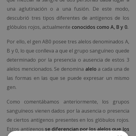
una aglutinación o a una fusión. De este modo,
descubrió tres tipos diferentes de antígenos de los
glóbulos rojos, actualmente
conocidos como A, B y 0.
Por ello, el gen AB0 posee tres alelos denominados A,
B y 0, lo que conlleva a que el grupo sanguíneo quede
determinado por la presencia o ausencia de estos 3
alelos mencionados. Se denomina
alelo
a cada una de
las formas en las que se puede expresar un mismo
gen.
Como comentábamos anteriormente, los grupos
sanguíneos vienen dados por la ausencia o presencia
de ciertos antígenos presentes en los glóbulos rojos.
Estos antígenos
se diferencian por los alelos que los