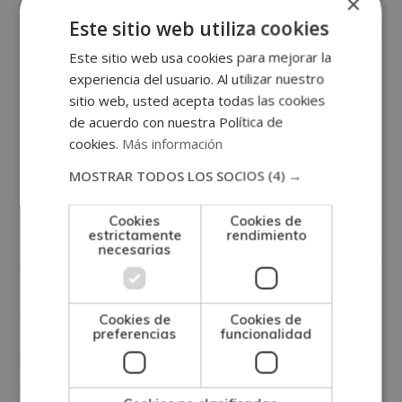
×
forman
. De esta manera, el alelo A y el alelo B forman
Este sitio web utiliza cookies
los antígenos de tipo A y de tipo B. Por otro lado, el
Este sitio web usa cookies para mejorar la
alelo 0 no produce ningún tipo antígeno.
experiencia del usuario. Al utilizar nuestro
sitio web, usted acepta todas las cookies
Por ello, según los antígenos que tengamos, los
de acuerdo con nuestra Política de
humanos nos distinguimos en 4 grupos sanguíneos
cookies.
Más información
diferentes: el Grupo A, Grupo B, Grupo AB y Grupo 0.
MOSTRAR TODOS LOS SOCIOS
(4) →
El sistema RH o antígeno D
Cookies
Cookies de
estrictamente
rendimiento
necesarias
Al igual que el sistema AB0, el sistema RH se basa en
la
ausencia o presencia de un
antígeno
determinado
en los glóbulos rojos. De tal forma que:
Cookies de
Cookies de
preferencias
funcionalidad
Si existe la presencia de dicho antígeno, el glóbulo
será Rh positivo y no dispondrá de anticuerpos