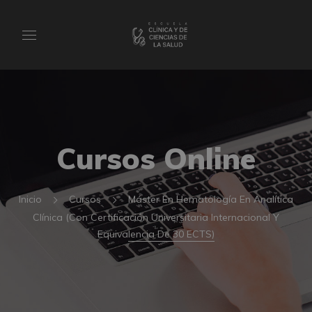
Cursos Online
Inicio
Cursos
Máster En Hematología En Analítica
Clínica (Con Certificación Universitaria Internacional Y
Equivalencia De 30 ECTS)