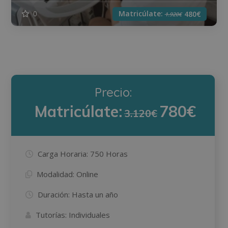
Matricúlate:
0
480€
1.920€
Precio:
Matricúlate:
780€
3.120€
Carga Horaria:
750 Horas
Modalidad:
Online
Duración:
Hasta un año
Tutorías:
Individuales