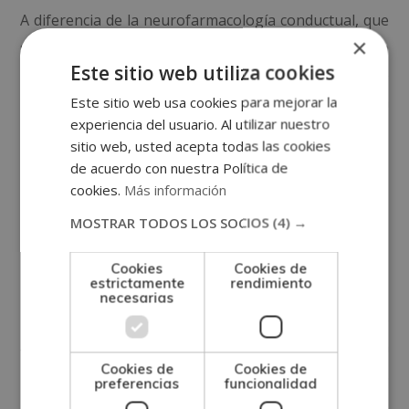
A diferencia de la neurofarmacología conductual, que
×
se basa en el estudio del comportamiento humano
Este sitio web utiliza cookies
frente a las drogas, la farmacología molecular se
basa en el impacto que los medicamentos tienen a
Este sitio web usa cookies para mejorar la
experiencia del usuario. Al utilizar nuestro
nivel neuronal.
sitio web, usted acepta todas las cookies
de acuerdo con nuestra Política de
La importancia de la
cookies.
Más información
farmacología en
MOSTRAR TODOS LOS SOCIOS
(4) →
enfermería
Cookies
Cookies de
estrictamente
rendimiento
necesarias
Debido a los diferentes ámbitos y campos de
actuación, la Farmacología es una disciplina de gran
Cookies de
Cookies de
importancia para
todas las profesiones sanitarias
.
preferencias
funcionalidad
Hoy en día, no solo los profesionales médicos