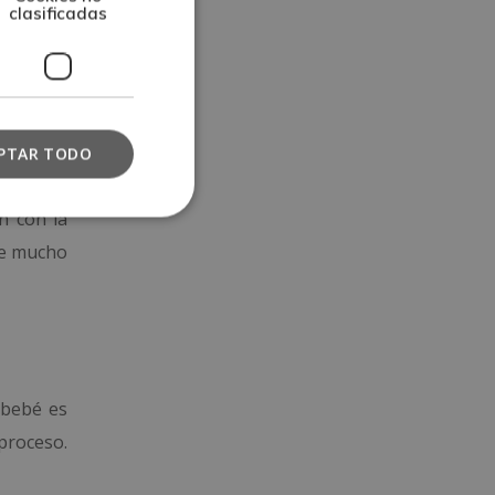
clasificadas
 Siempre
PTAR TODO
n con la
de mucho
 bebé es
proceso.