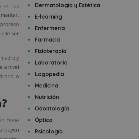
Dermatología y Estética
s en las
mantar,
E-learning
proceso
Enfermería
uede ser
Farmacia
Fisioterapia
 madre y
Laboratorio
a a nivel
Logopedia
adrona o
Medicina
Nutrición
a?
Odontología
Óptica
én tiene
tribuyen
Psicología