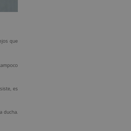
ejos que
o tampoco
siste, es
la ducha.