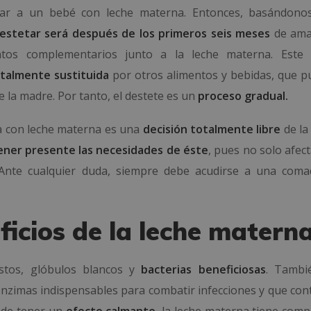
ntar a un bebé con leche materna. Entonces, basándono
destetar será después de los primeros seis meses
de ama
tos complementarios junto a la leche materna. Este 
otalmente sustituida
por otros alimentos y bebidas, que p
e la madre. Por tanto, el destete es un
proceso gradual.
/a con leche materna es una
decisión totalmente libre
de la
ener presente las necesidades de éste
, pues no solo afect
o. Ante cualquier duda, siempre debe acudirse a una com
ficios de la leche matern
stos, glóbulos blancos y
bacterias beneficiosas
. Tambi
enzimas indispensables para combatir infecciones y que con