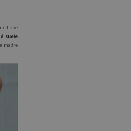
a un bebé
bé suele
la madre