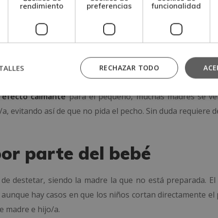
s de especialistas antes de tomar una decisión.
rendimiento
preferencias
funcionalidad
por parte de la madre
 destetar al bebé, pudiendo estar o no preparado para ello.
TALLES
RECHAZAR TODO
ACE
ceso debe ser gradual
, reduciendo poco a poco las tomas.
 efecto calmante
para el pequeño, muchas madres se ve
a, evitando así de que no pida el pecho. Sin duda requiere 
por parte del bebé
 de destetar, siendo la madre la que no está preparada. El
, aunque hay casos en que los niños cortan directamente el 
e madre e hijo/a.