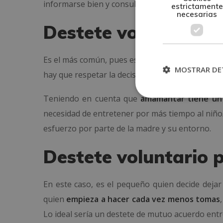
informarse bien y consultar diferentes opinione
estrictamente
necesarias
Destete voluntario 
Es el más común, pues es la madre la que decide
MOSTRAR DE
hay que respetar la decisión de la madre y el
pro
Teniendo en cuenta que
amamantar tiene un
necesidad de entretener por más tiempo al niño/
esfuerzo por parte de la madre y su entorno.
Destete voluntario 
En este caso, es el pequeño quien decide dejar
quien
empieza a hacer cada vez menos tomas
Lo ideal sería un destete de mutuo acuerdo entr