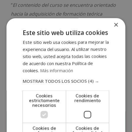
“
El contenido del curso se encuentra orientado
hacia la adquisición de formación teórica
complementaria. Ciertas profesiones requieren
×
una titulación universitaria u oficial que puedes
Este sitio web utiliza cookies
consultar en la web del Ministerio de Educación
Este sitio web usa cookies para mejorar la
y en el Instituto Nacional de Cualificaciones
.”
experiencia del usuario. Al utilizar nuestro
sitio web, usted acepta todas las cookies
*El contenido del curso se encuentra orientado
de acuerdo con nuestra Política de
hacia la adquisición de formación teórica
cookies.
Más información
complementaria. Este curso no conduce a
MOSTRAR TODOS LOS SOCIOS
(4) →
la obtención de una titulación oficial.
Cookies
Cookies de
estrictamente
rendimiento
necesarias
Solicita información
Cookies de
Cookies de