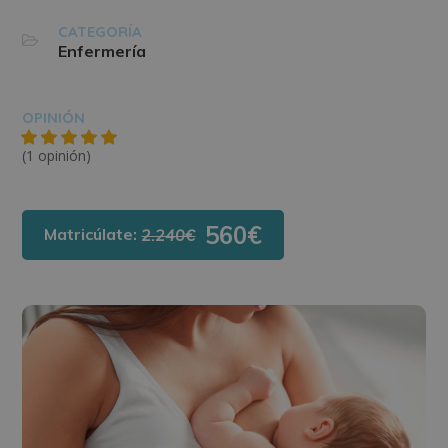
CATEGORÍA
Enfermería
OPINIÓN
(1 opinión)
560€
Matricúlate:
2.240€