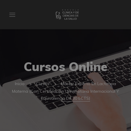
Cursos Online
Inicio
Cursos
Máster Experto En Lactancia
Materna (Con Certificación Universitaria Internacional Y
Equivalencia De 30 ECTS)