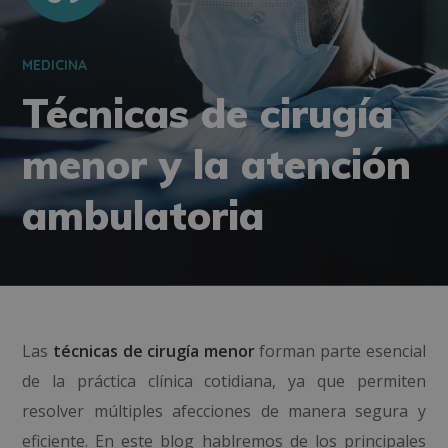
MEDICINA
Técnicas de cirugía
menor y la atención
ambulatoria
Las
técnicas de cirugía menor
forman parte esencial
de la práctica clínica cotidiana, ya que permiten
resolver múltiples afecciones de manera segura y
eficiente. En este blog hablremos de los principales