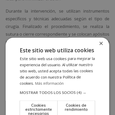
Durante la intervención, se utilizan instrumentos
específicos y técnicas adecuadas según el tipo de
cirugía. Finalizado el procedimiento, se realiza la
sutura o cierre correspondiente y se colocan apósitos
protectores. La participación de el/la enfermero/a en
×
Este sitio web utiliza cookies
el control del material, la asistencia técnica y el
acompañamiento a el/la paciente es fundamental en
Este sitio web usa cookies para mejorar la
experiencia del usuario. Al utilizar nuestro
cada etapa.
sitio web, usted acepta todas las cookies
Cuidados
de acuerdo con nuestra Política de
cookies.
Más información
posteriores y
MOSTRAR TODOS LOS SOCIOS
(4) →
seguimiento
Cookies
Cookies de
estrictamente
rendimiento
necesarias