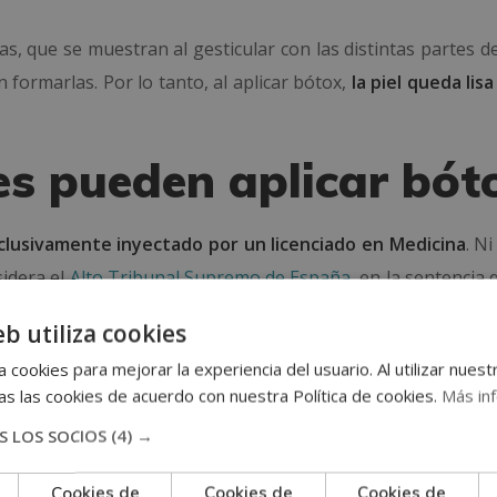
, que se muestran al gesticular con las distintas partes de
formarlas. Por lo tanto, al aplicar bótox,
la piel queda lisa
es pueden aplicar bót
clusivamente inyectado por un licenciado en Medicina
. Ni
sidera el
Alto Tribunal Supremo de España
, en la sentencia 
Oficiales de Médicos de España. En él indican que
el ámbi
eb utiliza cookies
esión médica
: “Las funciones que realizan el personal médic
 cookies para mejorar la experiencia del usuario. Al utilizar nuest
quiera resultan homologables”.
s las cookies de acuerdo con nuestra Política de cookies.
Más in
 Medicina Estética (SEME) acredita a los diversos centros e
 LOS SOCIOS
(4) →
ita un centro médico estético
a partir de los siguientes as
Cookies de
Cookies de
Cookies de