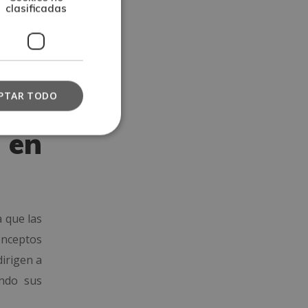
clasificadas
PTAR TODO
 en
a que las
onceptos
dirigen a
ando sus