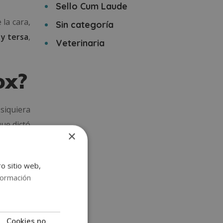
Sello Cum Laude
 la cara,
Sin categoría
 y tersa
,
Veterinaria
ox?
 siquiera
que dictó
×
to de la
o y el de
ro sitio web,
formación
stéticos
pectos:
Cookies no