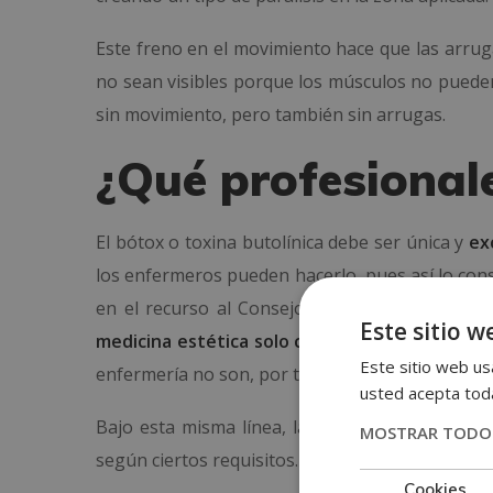
Este freno en el movimiento hace que las arrugas
no sean visibles porque los músculos no pueden 
sin movimiento, pero también sin arrugas.
¿Qué profesional
El bótox o toxina butolínica debe ser única y
ex
los enfermeros pueden hacerlo, pues así lo con
en el recurso al Consejo General de Colegios 
Este sitio w
medicina estética solo corresponde a la prof
Este sitio web usa
enfermería no son, por tanto, las mismas, ni si
usted acepta toda
Bajo esta misma línea, la Sociedad Española de
MOSTRAR TODOS
según ciertos requisitos. La ley de
la SEME acred
Cookies