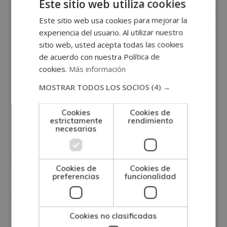
Este sitio web utiliza cookies
fenómeno normal y sano. Es una necesidad
Este sitio web usa cookies para mejorar la
psicológica, un camino lento para poder llegar a
experiencia del usuario. Al utilizar nuestro
aceptar una pérdida. Forma parte del proceso de
sitio web, usted acepta todas las cookies
decir adiós a un ser querido.
de acuerdo con nuestra Política de
cookies.
Más información
Resistencia a volver a
MOSTRAR TODOS LOS SOCIOS
(4) →
la vida habitual
Cookies
Cookies de
estrictamente
rendimiento
necesarias
Llegamos al final de las fases del duelo. El doliente se
siente sin fuerzas, débil e incapaz de afrontar nuevas
decisiones y situaciones. Este debería abrirse a
Cookies de
Cookies de
preferencias
funcionalidad
nuevas relaciones e iniciar algo diferente, pero no le
apetece o le cuesta, lo cual es del todo normal.
Cookies no clasificadas
Afirmación de la