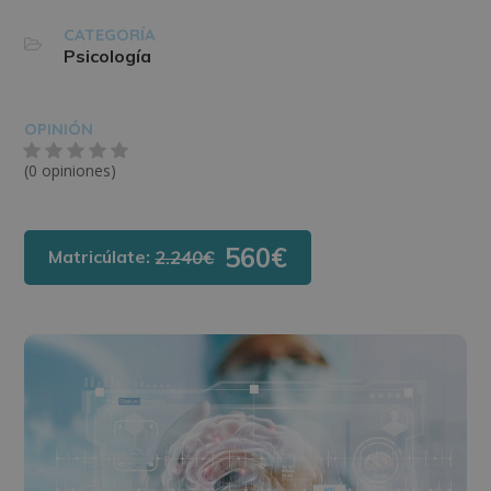
CATEGORÍA
Psicología
OPINIÓN
(0 opiniones)
560€
Matricúlate:
2.240€