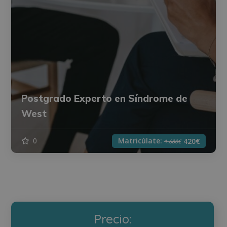
Postgrado Experto en Síndrome de
West
Matricúlate:
0
420€
1.680€
Precio: