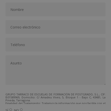
GRUPO TARRACO DE ESCUELAS DE FORMACIÓN DE POSTGRADO, S.L., CIF:
B01589969, Domicilio: C/ Amadeu Vives, 5, Bloque 1 - Bajo C, 43481, La
Pineda, Tarragona.
Finalidad del Tratamiento: Tratamos la información que nos facilita con el
fin de enviarle correos electrónicos de tipo comercial relacionado con
los productos ofrecidos y otros tipo de productos que fueran de su
SÍ
NO