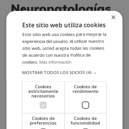
Neuropatologías
×
Una vez finalizados los estudios y superadas las
Este sitio web utiliza cookies
pruebas de evaluación, el alumno recibirá un
Este sitio web usa cookies para mejorar la
diploma que certifica que ha finalizado con éxito
experiencia del usuario. Al utilizar nuestro
el “
MÁSTER EXPERTO EN NEUROPATOLOGÍAS
” de
sitio web, usted acepta todas las cookies
de acuerdo con nuestra Política de
la ESCUELA CLÍNICA Y DE CIENCIAS DE LA SALUD,
cookies.
Más información
avalada por nuestra condición de socios de la
MOSTRAR TODOS LOS SOCIOS
(4) →
CECAP.
Además, el alumno recibirá el Certificado
Cookies
Cookies de
estrictamente
rendimiento
Universitario Internacional DQ, expedido por la
necesarias
Agencia Universitaria DQ vinculada con la UAIII y
la Universidad CLEA, que incluye la equivalencia a
Cookies de
Cookies de
créditos europeos (ECTS) sobre la carga horaria
preferencias
funcionalidad
de tu formación.