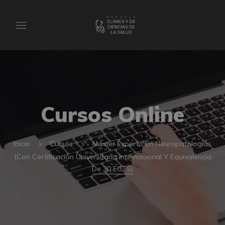
Cursos Online
Inicio
Cursos
Máster Experto En Neuropatologías
(Con Certificación Universitaria Internacional Y Equivalencia
De 30 ECTS)