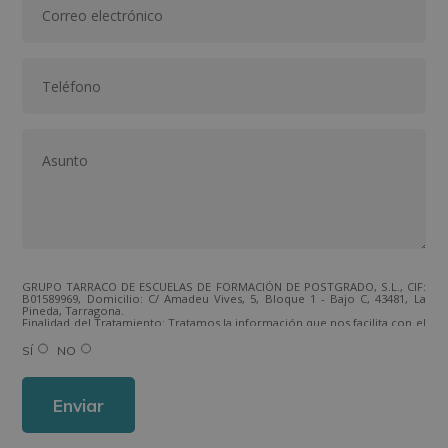
GRUPO TARRACO DE ESCUELAS DE FORMACIÓN DE POSTGRADO, S.L., CIF:
B01589969, Domicilio: C/ Amadeu Vives, 5, Bloque 1 - Bajo C, 43481, La
Pineda, Tarragona.
Finalidad del Tratamiento: Tratamos la información que nos facilita con el
fin de enviarle correos electrónicos de tipo comercial relacionado con
los productos ofrecidos y otros tipo de productos que fueran de su
SÍ
NO
interés.
Legitimación del tratamiento: Consentimiento del interesado.
Derechos: Puede ejercitar sus derechos identificándose suficientemente,
dirigiéndose a la dirección direccion@grupotarraco.com.
Para más información consulte nuestra Política de Privacidad.
Desea recibir información comercial (vía telefónica y/o email):