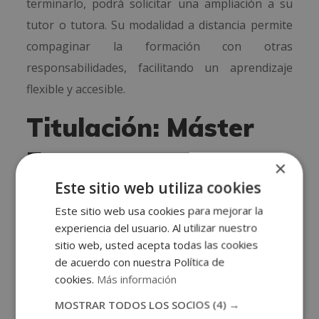
terminarlo, podrá solicitar una ampliación a su
tutor o tutora. Su modalidad a distancia permite
compaginar la formación con otras
responsabilidades, facilitando un aprendizaje
flexible y accesible.
Titulación: Máster
Experto en
×
Este sitio web utiliza cookies
Tratamiento
Este sitio web usa cookies para mejorar la
Psicológico del
experiencia del usuario. Al utilizar nuestro
sitio web, usted acepta todas las cookies
Alzheimer
de acuerdo con nuestra Política de
cookies.
Más información
Una vez finalizados los estudios y superadas las
MOSTRAR TODOS LOS SOCIOS
(4) →
pruebas de evaluación, el alumno recibirá un