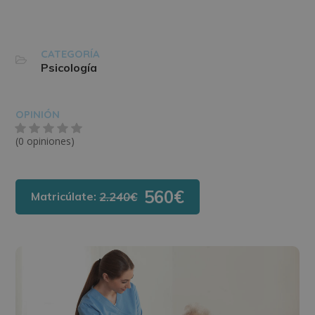
CATEGORÍA
Psicología
OPINIÓN
(0 opiniones)
560€
Matricúlate:
2.240€