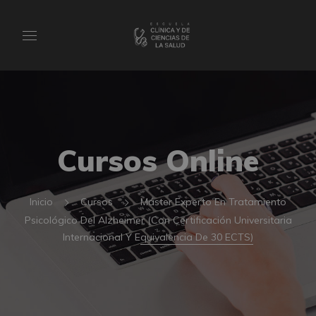
Cursos Online
Inicio
Cursos
Máster Experto En Tratamiento
Psicológico Del Alzheimer (Con Certificación Universitaria
Internacional Y Equivalencia De 30 ECTS)