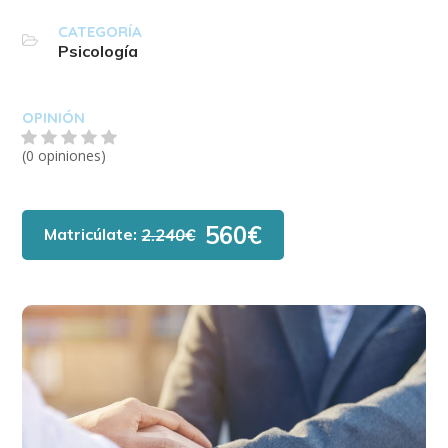
CATEGORÍA
Psicología
OPINIÓN
(0 opiniones)
560€
Matricúlate:
2.240€