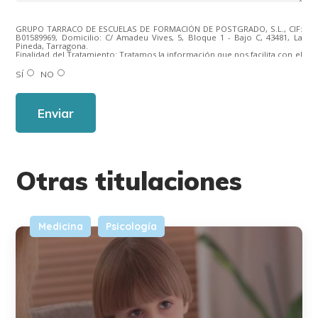
GRUPO TARRACO DE ESCUELAS DE FORMACIÓN DE POSTGRADO, S.L., CIF:
B01589969, Domicilio: C/ Amadeu Vives, 5, Bloque 1 - Bajo C, 43481, La
Pineda, Tarragona.
Finalidad del Tratamiento: Tratamos la información que nos facilita con el
fin de enviarle correos electrónicos de tipo comercial relacionado con
los productos ofrecidos y otros tipo de productos que fueran de su
SÍ
NO
interés.
Legitimación del tratamiento: Consentimiento del interesado.
Derechos: Puede ejercitar sus derechos identificándose suficientemente,
dirigiéndose a la dirección direccion@grupotarraco.com.
Para más información consulte nuestra Política de Privacidad.
Desea recibir información comercial (vía telefónica y/o email):
Otras titulaciones
Medicina
Psicología