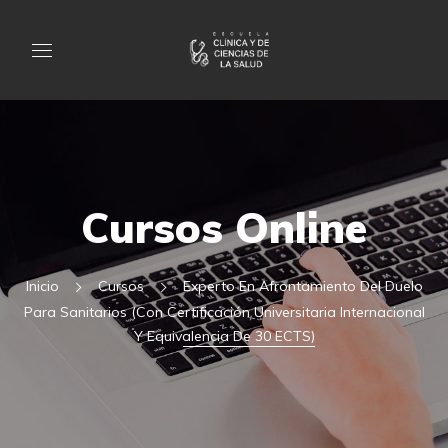
Cursos Online
Inicio
Cursos
Experto En Afrontamiento Del Duelo
Para Sanitarios (Con Certificación Universitaria Internacional
Y Equivalencia De 30 ECTS)