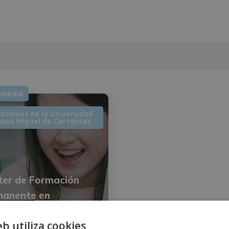
opedia
laciones de la Universidad
pea Miguel de Cervantes
er de Formación
manente en
pedia, Trastornos
eb utiliza cookies
Lenguaje y Patología