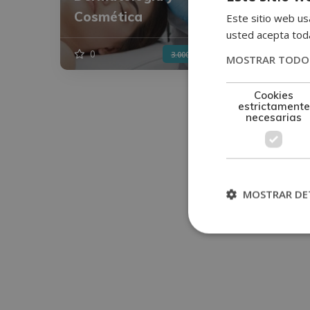
Cosmética
del 
Este sitio web usa
usted acepta toda
0
1.500€
0
3.000€
MOSTRAR TODOS
Cookies
estrictamente
necesarias
MOSTRAR DE