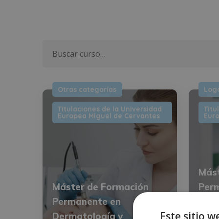
Otras categorías
Log
Titulaciones de la Universidad
Titu
Europea Miguel de Cervantes
Euro
Mást
Máster de Formación
Per
Permanente en
Logo
Este sitio w
Dermatología y
del 