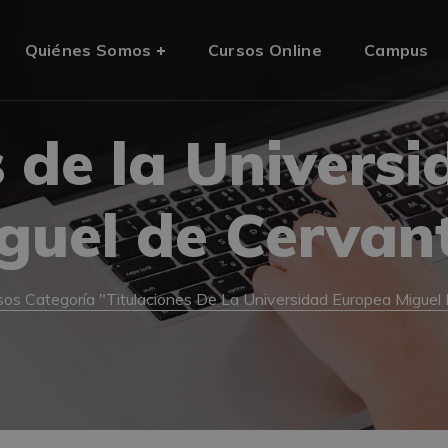
Quiénes Somos
Cursos Online
Campus
s de la Univers
guel de Cervan
sos Categoría "Titulaciones De La Universidad Europea Miguel