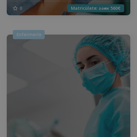
0
Matricúlate:
560€
2.240€
Enfermería