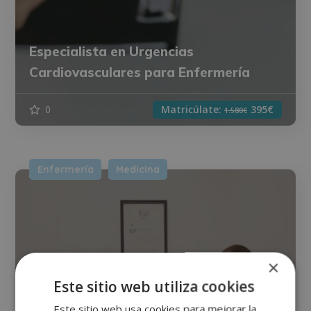
Especialista en Urgencias
Cardiovasculares para Enfermería
0
Matricúlate:
395€
1.580€
Enfermería
Medicina
×
Este sitio web utiliza cookies
Este sitio web usa cookies para mejorar la