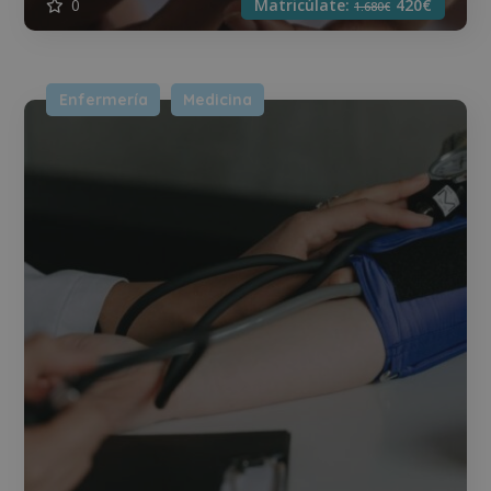
0
Matricúlate:
420€
1.680€
Enfermería
Medicina