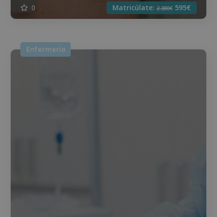
0
Matricúlate:
595€
2.380€
Enfermería