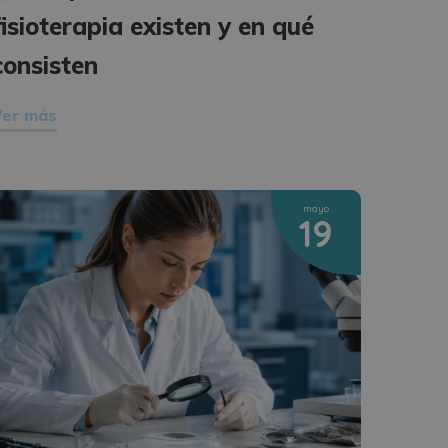
fisioterapia existen y en qué
consisten
Ver más
mayo
19