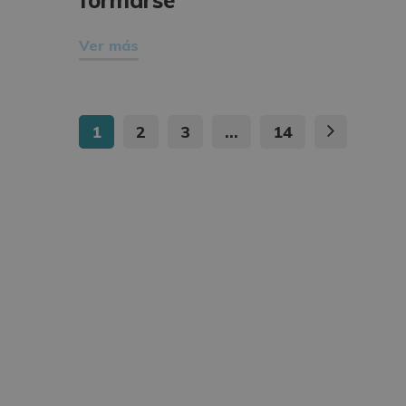
Ver más
1
2
3
…
14