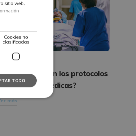
ro sitio web,
formación
Cookies no
clasificadas
NFERMERÍA
¿Cómo funcionan los protocolos
PTAR TODO
de urgencias medicas?
Ver más