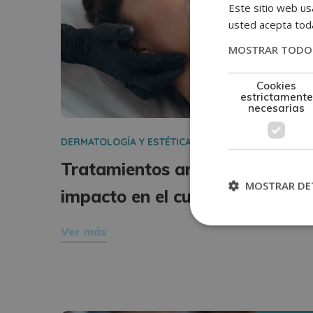
Este sitio web usa
usted acepta toda
MOSTRAR TODOS
Cookies
estrictamente
necesarias
DERMATOLOGÍA Y ESTÉTICA
Tratamientos antiaging y su
MOSTRAR DE
impacto en el cuidado facial
Ver más