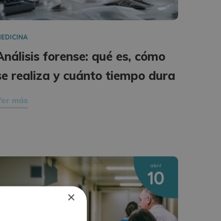
EDICINA
Análisis forense: qué es, cómo
se realiza y cuánto tiempo dura
Ver más
abril
10
×