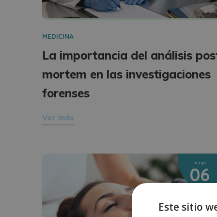
MEDICINA
La importancia del análisis pos
mortem en las investigaciones
forenses
Ver más
mayo
06
Este sitio w