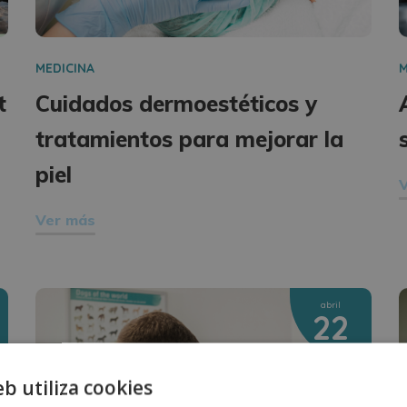
MEDICINA
M
t
Cuidados dermoestéticos y
tratamientos para mejorar la
piel
Ver más
abril
22
eb utiliza cookies