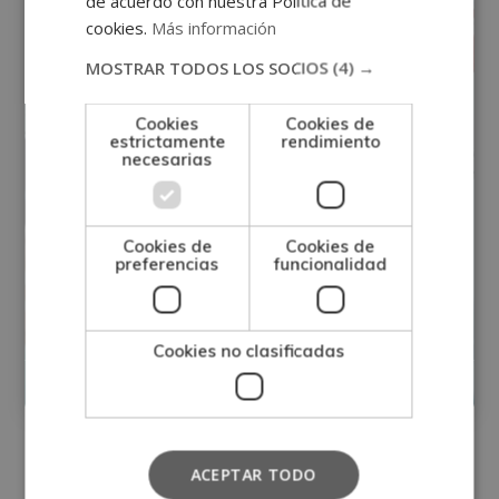
de acuerdo con nuestra Política de
cookies.
Más información
MOSTRAR TODOS LOS SOCIOS
(4) →
Cookies
Cookies de
estrictamente
rendimiento
necesarias
Máster en Enfermedades Tropicales
Infecciosas Importadas (Con
Cookies de
Cookies de
Certificación Universitaria
preferencias
funcionalidad
Internacional y Equivalencia de 30
ECTS)
Cookies no clasificadas
Matricúlate:
0
560€
2.240€
ACEPTAR TODO