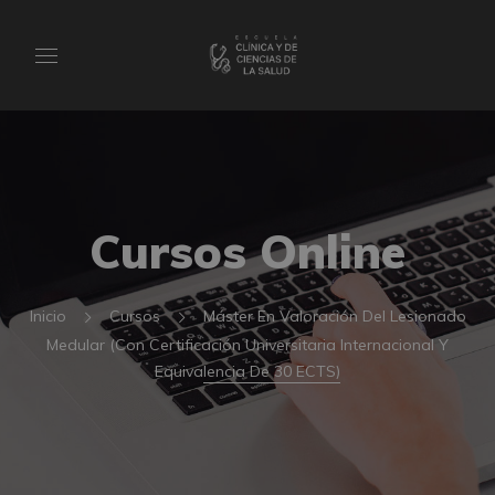
Cursos Online
Inicio
Cursos
Máster En Valoración Del Lesionado
Medular (Con Certificación Universitaria Internacional Y
Equivalencia De 30 ECTS)