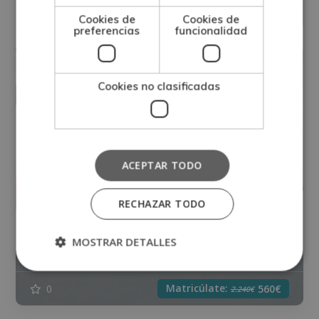
Cookies de
Cookies de
preferencias
funcionalidad
Cookies no clasificadas
Máster experto en Tratamientos
ACEPTAR TODO
Corporales en Medicina Estética (Con
RECHAZAR TODO
Certificación Universitaria
Internacional y Equivalencia de 30
MOSTRAR DETALLES
ECTS)
Matricúlate:
0
560€
2.240€