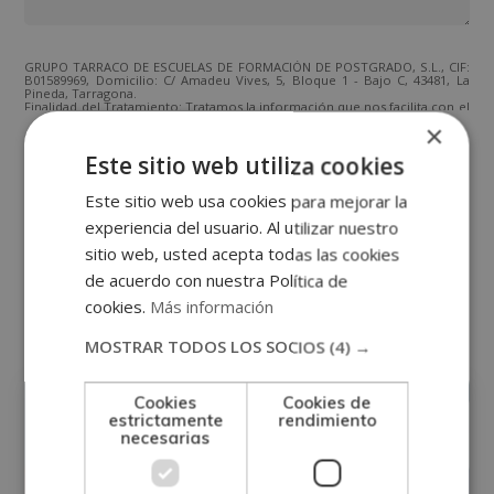
GRUPO TARRACO DE ESCUELAS DE FORMACIÓN DE POSTGRADO, S.L., CIF:
B01589969, Domicilio: C/ Amadeu Vives, 5, Bloque 1 - Bajo C, 43481, La
Pineda, Tarragona.
Finalidad del Tratamiento: Tratamos la información que nos facilita con el
fin de enviarle correos electrónicos de tipo comercial relacionado con
×
los productos ofrecidos y otros tipo de productos que fueran de su
SÍ
NO
interés.
Este sitio web utiliza cookies
Legitimación del tratamiento: Consentimiento del interesado.
Derechos: Puede ejercitar sus derechos identificándose suficientemente,
dirigiéndose a la dirección direccion@grupotarraco.com.
Este sitio web usa cookies para mejorar la
Para más información consulte nuestra Política de Privacidad.
Desea recibir información comercial (vía telefónica y/o email):
experiencia del usuario. Al utilizar nuestro
sitio web, usted acepta todas las cookies
de acuerdo con nuestra Política de
Otras titulaciones
cookies.
Más información
MOSTRAR TODOS LOS SOCIOS
(4) →
Medicina
Cookies
Cookies de
estrictamente
rendimiento
necesarias