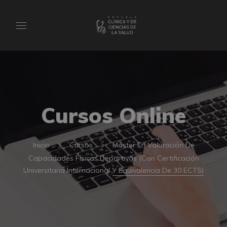
Cursos Online
Inicio
Cursos
Máster En Valoración De
Capacidades Físicas Deportivas (Con Certificación
Universitaria Internacional Y Equivalencia De 30 ECTS)