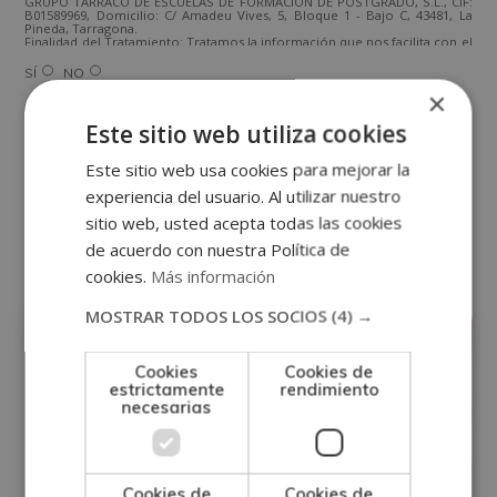
GRUPO TARRACO DE ESCUELAS DE FORMACIÓN DE POSTGRADO, S.L., CIF:
B01589969, Domicilio: C/ Amadeu Vives, 5, Bloque 1 - Bajo C, 43481, La
Pineda, Tarragona.
Finalidad del Tratamiento: Tratamos la información que nos facilita con el
fin de enviarle correos electrónicos de tipo comercial relacionado con
los productos ofrecidos y otros tipo de productos que fueran de su
SÍ
NO
interés.
×
Legitimación del tratamiento: Consentimiento del interesado.
Derechos: Puede ejercitar sus derechos identificándose suficientemente,
dirigiéndose a la dirección direccion@grupotarraco.com.
Este sitio web utiliza cookies
Para más información consulte nuestra Política de Privacidad.
Desea recibir información comercial (vía telefónica y/o email):
Este sitio web usa cookies para mejorar la
experiencia del usuario. Al utilizar nuestro
sitio web, usted acepta todas las cookies
Otras titulaciones
de acuerdo con nuestra Política de
cookies.
Más información
Medicina
MOSTRAR TODOS LOS SOCIOS
(4) →
Cookies
Cookies de
estrictamente
rendimiento
necesarias
Cookies de
Cookies de