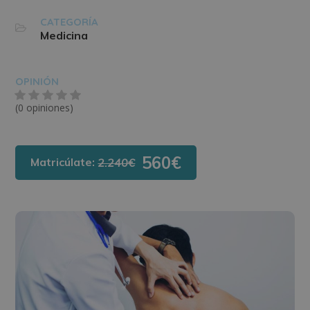
CATEGORÍA
Medicina
OPINIÓN
(0 opiniones)
560€
Matricúlate:
2.240€