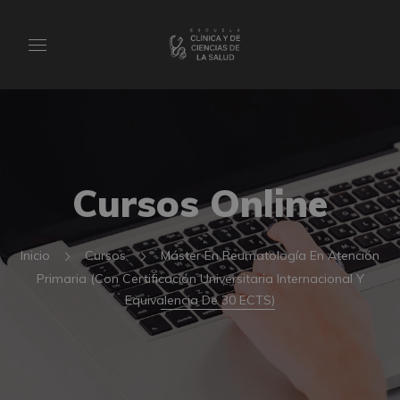
Cursos Online
Inicio
Cursos
Máster En Reumatología En Atención
Primaria (Con Certificación Universitaria Internacional Y
Equivalencia De 30 ECTS)