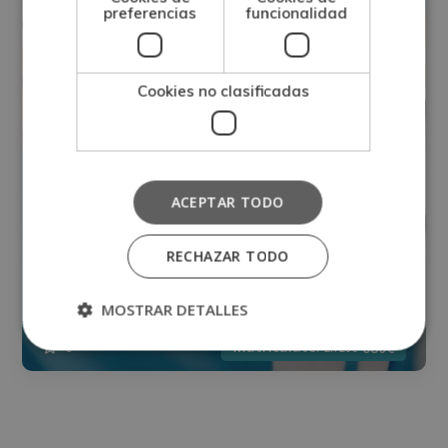
preferencias
funcionalidad
Cookies no clasificadas
ACEPTAR TODO
Máster en Cirugía Ortopédica –
RECHAZAR TODO
Diploma Autentificado por Notario
Europeo –
MOSTRAR DETALLES
Matricúlate:
0
680€
2.720€