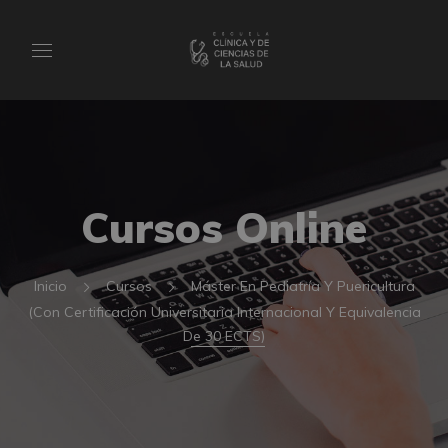
Cursos Online
Inicio
Cursos
Máster En Pediatría Y Puericultura
(Con Certificación Universitaria Internacional Y Equivalencia
De 30 ECTS)