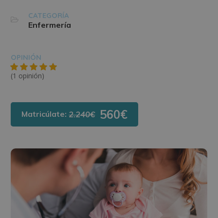
CATEGORÍA
Enfermería
OPINIÓN
(1 opinión)
560€
Matricúlate:
2.240€