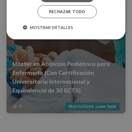
RECHAZAR TODO
MOSTRAR DETALLES
Máster en Atención Pediátrica para
Enfermería (Con Certificación
Universitaria Internacional y
Equivalencia de 30 ECTS)
Matricúlate:
0
560€
2.240€