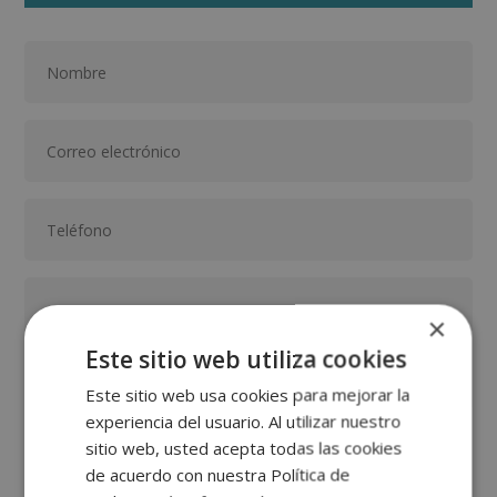
×
Este sitio web utiliza cookies
Este sitio web usa cookies para mejorar la
experiencia del usuario. Al utilizar nuestro
sitio web, usted acepta todas las cookies
GRUPO TARRACO DE ESCUELAS DE FORMACIÓN DE POSTGRADO, S.L., CIF:
B01589969, Domicilio: C/ Amadeu Vives, 5, Bloque 1 - Bajo C, 43481, La
de acuerdo con nuestra Política de
Pineda, Tarragona.
Finalidad del Tratamiento: Tratamos la información que nos facilita con el