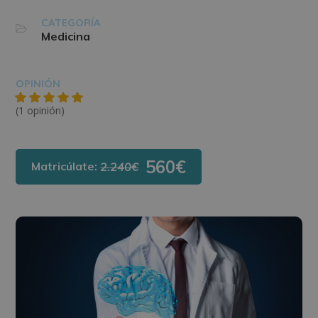
CATEGORÍA
Medicina
OPINIÓN
(1 opinión)
560€
Matricúlate:
2.240€