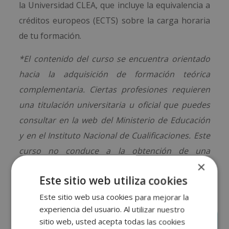
la Universidad CLEA, que incluye la equivalencia a
créditos europeos (ECTS) sobre la carga horaria
de tu formación.
*
El contenido del curso se encuentra orientado
hacia la adquisición de formación teórica
complementaria. Ciertas profesiones requieren
una titulación universitaria u oficial que puedes
consultar en la web del Ministerio de Educación
y en el Instituto Nacional de Cualificaciones
.
Este
curso no conduce a la obtención de una
×
titulación oficial.
Este sitio web utiliza cookies
Este sitio web usa cookies para mejorar la
experiencia del usuario. Al utilizar nuestro
sitio web, usted acepta todas las cookies