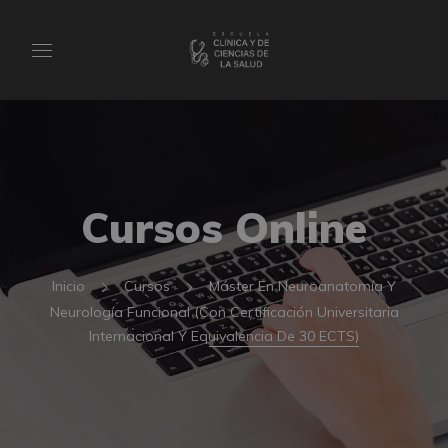
Cursos Online
Inicio
Cursos
Máster En Neuroanatomía Y
Neurología Funcional (Con Certificación Universitaria
Internacional Y Equivalencia De 30 ECTS)