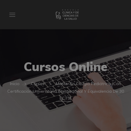
Cursos Online
Inicio
Cursos
Máster En Cirugía Pediátrica (Con
Certificación Universitaria Internacional Y Equivalencia De 30
ECTS)