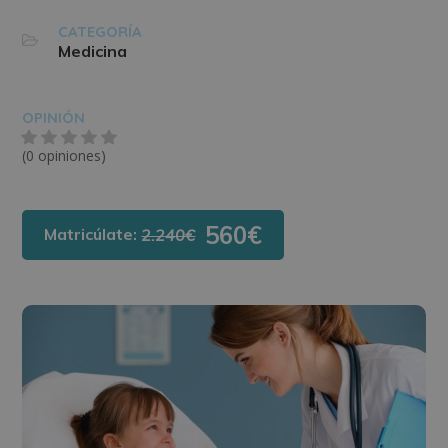
CATEGORÍA
Medicina
OPINIÓN
(0 opiniones)
560€
Matricúlate:
2.240€