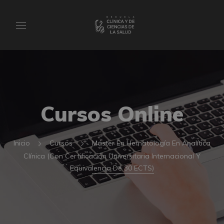
Cursos Online
Inicio
Cursos
Máster En Hematología En Analítica
Clínica (Con Certificación Universitaria Internacional Y
Equivalencia De 30 ECTS)