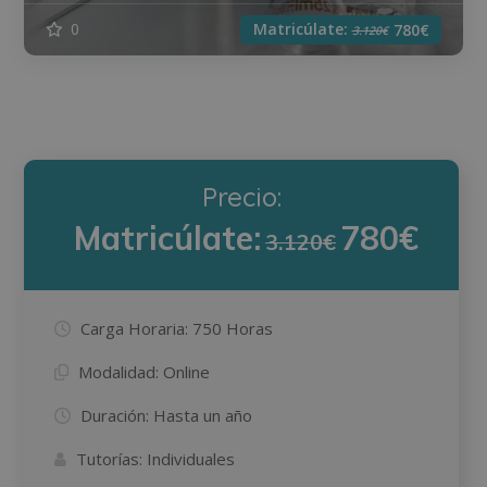
Matricúlate:
0
780€
3.120€
Precio:
Matricúlate:
780€
3.120€
Carga Horaria:
750 Horas
Modalidad:
Online
Duración:
Hasta un año
Tutorías:
Individuales