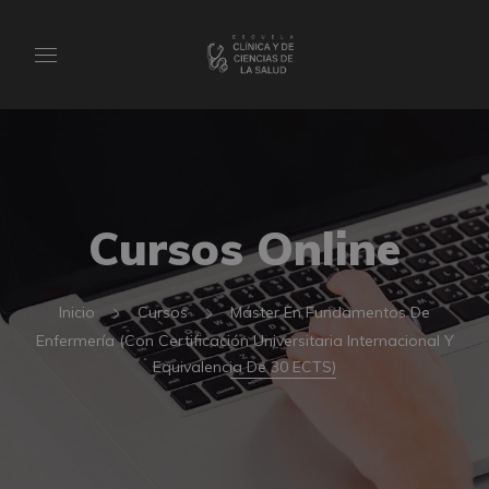
Cursos Online
Inicio
Cursos
Máster En Fundamentos De
Enfermería (Con Certificación Universitaria Internacional Y
Equivalencia De 30 ECTS)