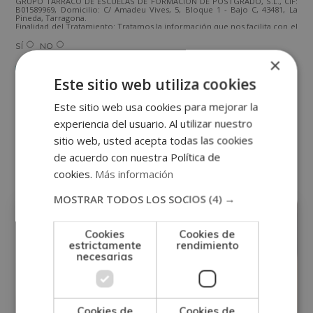
GRUPO TARRACO DE ESCUELAS DE FORMACIÓN DE POSTGRADO, S.L., CIF:
B01589969, Domicilio: C/ Amadeu Vives, 5, Bloque 1 - Bajo C, 43481, La
Pineda, Tarragona.
Finalidad del Tratamiento: Tratamos la información que nos facilita con el
fin de enviarle correos electrónicos de tipo comercial relacionado con
los productos ofrecidos y otros tipo de productos que fueran de su
SÍ
NO
interés.
×
Legitimación del tratamiento: Consentimiento del interesado.
Derechos: Puede ejercitar sus derechos identificándose suficientemente,
dirigiéndose a la dirección direccion@grupotarraco.com.
Este sitio web utiliza cookies
Para más información consulte nuestra Política de Privacidad.
Desea recibir información comercial (vía telefónica y/o email):
Este sitio web usa cookies para mejorar la
experiencia del usuario. Al utilizar nuestro
sitio web, usted acepta todas las cookies
Otras titulaciones
de acuerdo con nuestra Política de
cookies.
Más información
Enfermería
MOSTRAR TODOS LOS SOCIOS
(4) →
Cookies
Cookies de
estrictamente
rendimiento
necesarias
Cookies de
Cookies de