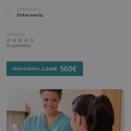
CATEGORÍA
Enfermería
OPINIÓN
(0 opiniones)
560€
Matricúlate:
2.240€