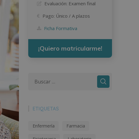
Evaluación:
Examen final
Pago:
Único / A plazos
Ficha Formativa
¡Quiero matricularme!
ETIQUETAS
Enfermería
Farmacia
Fisioterapia
Laboratorio