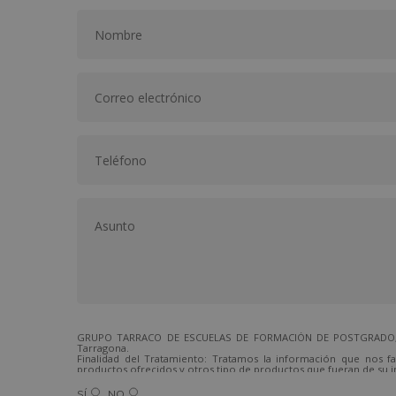
GRUPO TARRACO DE ESCUELAS DE FORMACIÓN DE POSTGRADO, S.L.,
Tarragona.
Finalidad del Tratamiento: Tratamos la información que nos fa
productos ofrecidos y otros tipo de productos que fueran de su i
Legitimación del tratamiento: Consentimiento del interesado.
Derechos: Puede ejercitar sus derechos identificándose suficien
SÍ
NO