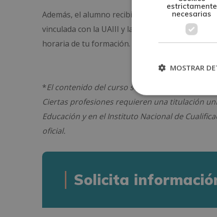
estrictamente
necesarias
Además, el alumno recibirá el Certificado Unive
vinculada con la UAIII y la Universidad CLEA, que
horaria de tu formación.
MOSTRAR DE
*
El contenido del curso se encuentra orientado
Ciertas profesiones requieren una titulación uni
Educación y en el Instituto Nacional de Cualific
oficial.
Solicita informació