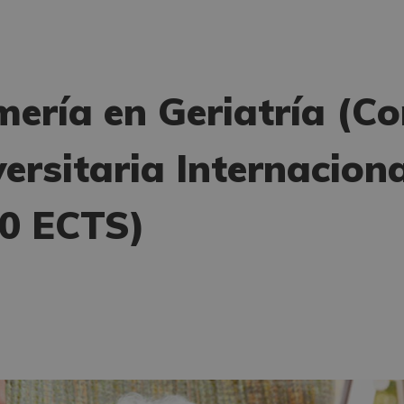
mería en Geriatría (C
versitaria Internaciona
30 ECTS)