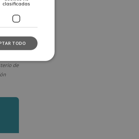
clasificadas
ria DQ
 carga
PTAR TODO
sterio de
ión