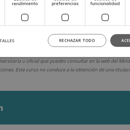
rendimiento
preferencias
funcionalidad
rsitario Internacional DQ, expedido por la Agencia Universita
 incluye la equivalencia a créditos europeos (ECTS) sobre la
TALLES
RECHAZAR TODO
ACE
 hacia la adquisición de formación teórica complementaria.
versitaria u oficial que puedes consultar en la web del Mini
aciones
.
Este curso no conduce a la obtención de una titulac
n