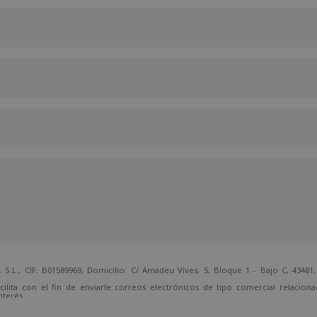
 CIF: B01589969, Domicilio: C/ Amadeu Vives, 5, Bloque 1 - Bajo C, 43481, 
cilita con el fin de enviarle correos electrónicos de tipo comercial relacion
nterés.
temente, dirigiéndose a la dirección direccion@grupotarraco.com.