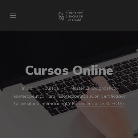
Cursos Online
Inicio
Cursos
Máster En Diagnóstico
Fisioterapéutico Para Fisioterapeutas (Con Certificación
Universitaria Internacional Y Equivalencia De 30 ECTS)