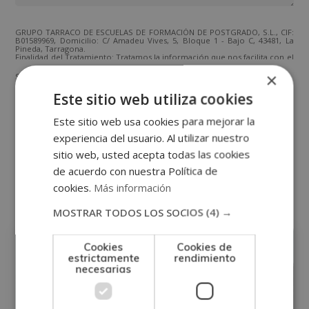
GRUPO TARRACO DE ESCUELAS DE FORMACIÓN DE POSTGRADO, S.L., CIF:
B01589969, Domicilio: C/ Amadeu Vives, 5, Bloque 1 - Bajo C, 43481, La
Pineda, Tarragona.
Finalidad del Tratamiento: Tratamos la información que nos facilita con el
fin de enviarle correos electrónicos de tipo comercial relacionado con
los productos ofrecidos y otros tipo de productos que fueran de su
×
SÍ
NO
interés.
Legitimación del tratamiento: Consentimiento del interesado.
Este sitio web utiliza cookies
Derechos: Puede ejercitar sus derechos identificándose suficientemente,
dirigiéndose a la dirección direccion@grupotarraco.com.
Para más información consulte nuestra Política de Privacidad.
Este sitio web usa cookies para mejorar la
Desea recibir información comercial (vía telefónica y/o email):
experiencia del usuario. Al utilizar nuestro
sitio web, usted acepta todas las cookies
de acuerdo con nuestra Política de
Otras titulaciones
cookies.
Más información
MOSTRAR TODOS LOS SOCIOS
(4) →
Fisioterapia
Cookies
Cookies de
estrictamente
rendimiento
necesarias