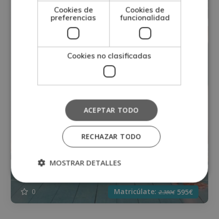
Cookies de
Cookies de
preferencias
funcionalidad
Cookies no clasificadas
ACEPTAR TODO
Máster en Biomecánica del Aparato
RECHAZAR TODO
Locomotor – Diploma Autentificado
MOSTRAR DETALLES
Por Notario Europeo
Matricúlate:
0
595€
2.380€