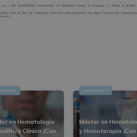
 CIF: B01589969, Domicilio: C/ Amadeu Vives, 5, Bloque 1 - Bajo C, 43481, 
cilita con el fin de enviarle correos electrónicos de tipo comercial relacion
nterés.
temente, dirigiéndose a la dirección direccion@grupotarraco.com.
oratorio
Laboratorio
ter en Hematología
Máster en Hematolo
nalítica Clínica (Con
y Hemoterapia (Con