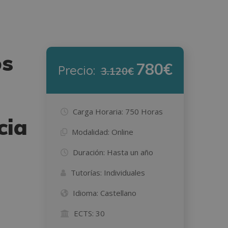
os
780€
Precio:
3.120€
Carga Horaria:
750 Horas
cia
Modalidad:
Online
Duración:
Hasta un año
Tutorías:
Individuales
Idioma:
Castellano
ECTS:
30