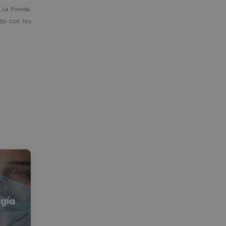
La Pineda,
ado con los
gía