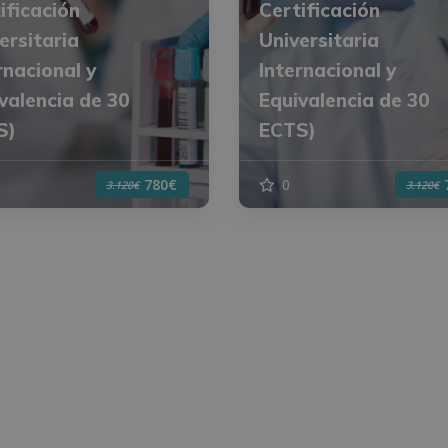
ificación
Certificación
ersitaria
Universitaria
rnacional y
Internacional y
valencia de 30
Equivalencia de 30
S)
ECTS)
0
780€
3.120€
3.120€