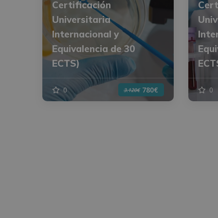
Certificación
Cert
Universitaria
Univ
Internacional y
Inte
Equivalencia de 30
Equi
ECTS)
ECT
0
0
780€
3.120€