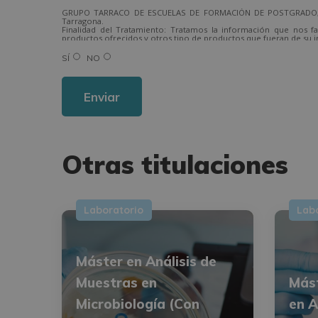
GRUPO TARRACO DE ESCUELAS DE FORMACIÓN DE POSTGRADO, S.L.,
Tarragona.
Finalidad del Tratamiento: Tratamos la información que nos fa
productos ofrecidos y otros tipo de productos que fueran de su i
Legitimación del tratamiento: Consentimiento del interesado.
Derechos: Puede ejercitar sus derechos identificándose suficien
SÍ
NO
Para más información consulte nuestra Política de Privacidad.
Desea recibir información comercial (vía telefónica y/o email):
Otras titulaciones
Laboratorio
Lab
Máster en Análisis de
Muestras en
Más
Microbiología (Con
en A