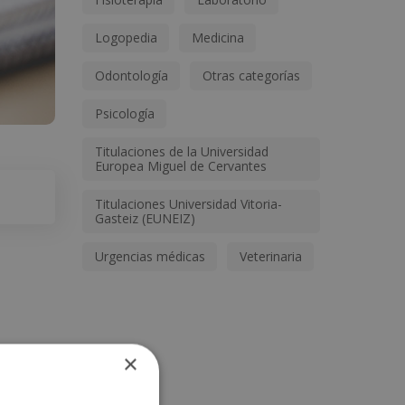
Logopedia
Medicina
Odontología
Otras categorías
Psicología
Titulaciones de la Universidad
Europea Miguel de Cervantes
Titulaciones Universidad Vitoria-
Gasteiz (EUNEIZ)
Urgencias médicas
Veterinaria
×