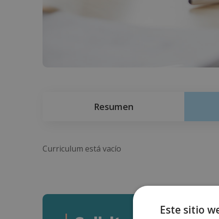
Resumen
Curriculum está vacío
Este sitio w