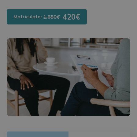
420€
Matricúlate:
1.680€