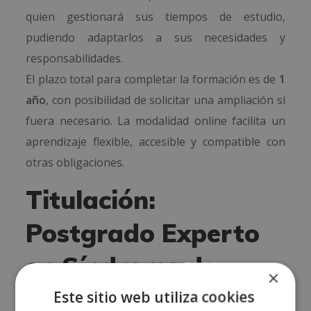
quien gestionará sus tiempos de estudio,
pudiendo adaptarlos a sus necesidades y
responsabilidades.
El plazo total para completar la formación es de
1
año
, con posibilidad de solicitar una ampliación si
fuera necesario. La modalidad online facilita un
aprendizaje flexible, accesible y compatible con
otras obligaciones.
Titulación:
Postgrado Experto
en Síndrome de
×
West
Este sitio web utiliza cookies