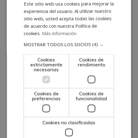
Este sitio web usa cookies para mejorar la
Una vez finalizados los estudios y superadas las
experiencia del usuario. Al utilizar nuestro
pruebas de evaluación, el alumno recibirá un
sitio web, usted acepta todas las cookies
diploma que certifica que ha finalizado con éxito
de acuerdo con nuestra Política de
cookies.
Más información
el “
POSTGRADO EXPERTO EN SÍNDROME DE
WEST
” de la ESCUELA CLÍNICA Y DE CIENCIAS DE
MOSTRAR TODOS LOS SOCIOS
(4) →
LA SALUD, avalada por nuestra condición de
Cookies
Cookies de
socios de la CECAP.
estrictamente
rendimiento
necesarias
*El contenido del curso se encuentra orientado
hacia la adquisición de formación teórica
Cookies de
Cookies de
complementaria. Ciertas profesiones requieren
preferencias
funcionalidad
una titulación universitaria u oficial que puedes
consultar en la web del Ministerio de Educación y
en el Instituto Nacional de Cualificaciones.
Cookies no clasificadas
*Este curso no conduce a la obtención de una