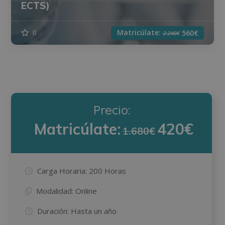
ECTS)
Matricúlate:
0
560€
2.240€
Precio:
Matricúlate:
420€
1.680€
Carga Horaria:
200 Horas
Modalidad:
Online
Duración:
Hasta un año