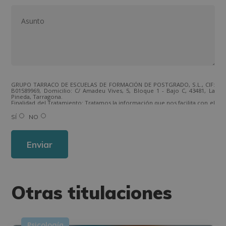
GRUPO TARRACO DE ESCUELAS DE FORMACIÓN DE POSTGRADO, S.L., CIF:
B01589969, Domicilio: C/ Amadeu Vives, 5, Bloque 1 - Bajo C, 43481, La
Pineda, Tarragona.
Finalidad del Tratamiento: Tratamos la información que nos facilita con el
fin de enviarle correos electrónicos de tipo comercial relacionado con
los productos ofrecidos y otros tipo de productos que fueran de su
SÍ
NO
interés.
Legitimación del tratamiento: Consentimiento del interesado.
Derechos: Puede ejercitar sus derechos identificándose suficientemente,
dirigiéndose a la dirección direccion@grupotarraco.com.
Para más información consulte nuestra Política de Privacidad.
Desea recibir información comercial (vía telefónica y/o email):
Otras titulaciones
Psicología