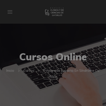
Cursos Online
Inicio
Cursos
Postgrado Experto En Síndrome De
West