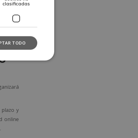
clasificadas
line. El
zaje, la
ión sobre
PTAR TODO
o
ganizará
 plazo y
d online
.