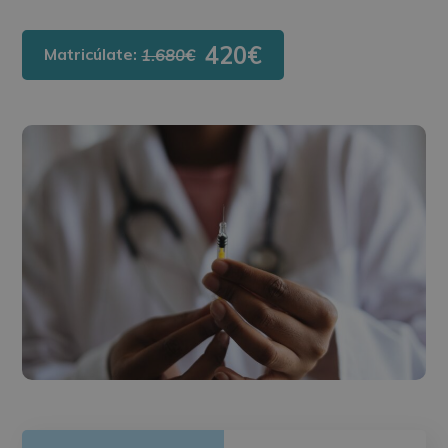
420€
Matricúlate:
1.680€