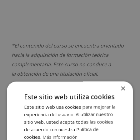
*El contenido del curso se encuentra orientado
hacia la adquisición de formación teórica
complementaria. Este curso no conduce a
la obtención de una titulación oficial.
×
Este sitio web utiliza cookies
Este sitio web usa cookies para mejorar la
experiencia del usuario. Al utilizar nuestro
Solicita información
sitio web, usted acepta todas las cookies
de acuerdo con nuestra Política de
cookies.
Más información