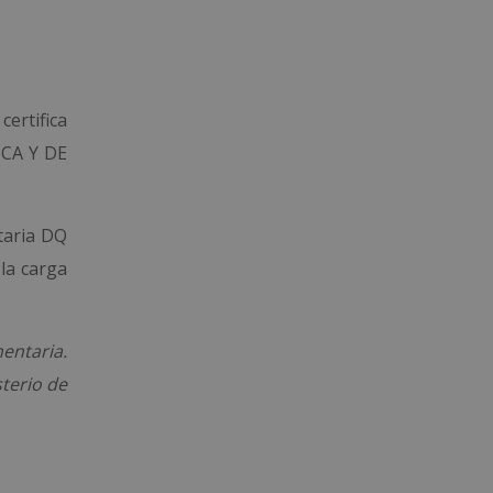
certifica
ICA Y DE
itaria DQ
 la carga
entaria.
sterio de