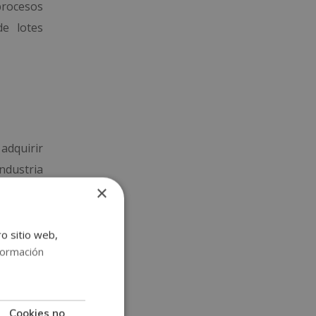
procesos
de lotes
adquirir
ndustria
×
je a tus
ro sitio web,
u perfil
formación
lizados,
ada.
Cookies no