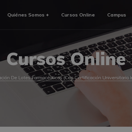
Quiénes Somos
Cursos Online
Campus
Cursos Online
ción De Lotes Farmacéuticos (Con Certificación Universitaria 