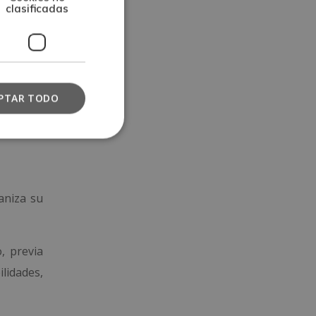
clasificadas
eso a un
birá, el
línica y
PTAR TODO
aniza su
, previa
lidades,