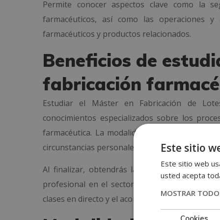
Permite conocer aspectos clave como la se
farmacéuticos, así como las operaciones y 
farmacéuticos y productos relacionados.
Beneficios de estudi
fabricación farmacé
Estudiar el Máster en Fabricación de Lote
conocimientos especializados sobre los proce
farmacéutica. La modalidad online permite estu
Este sitio w
circunstancias personales y profesionales.
Este sitio web usa
Al finalizar, obtendrás la titulación de
Máster
usted acepta toda
profesional en el sector de la salud y la indu
MOSTRAR TODOS
clases en directo y el acompañamiento de tutor
Cookies