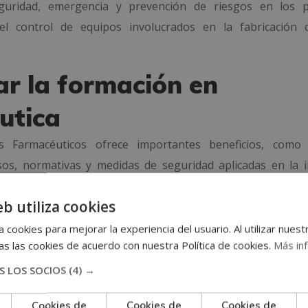
guridad, emergencia y prevención de riesgos en los 
el control de equipos involucrados en la fabricación 
ar la formación en
utica
s Farmacéuticos ofrece importantes beneficios, como 
sos, normativas y medidas de seguridad aplicadas en la i
diar con total flexibilidad y adaptar el ritmo de aprendiza
eb utiliza cookies
 cookies para mejorar la experiencia del usuario. Al utilizar nuest
 en Fabricación de Lotes Farmacéuticos
, que mejorará t
s las cookies de acuerdo con nuestra Política de cookies.
Más in
stria farmacéutica. Además, contarás con materiales especia
 LOS SOCIOS
(4) →
es expertos para asegurar una formación rigurosa y actualiz
Cookies de
Cookies de
Cookies de