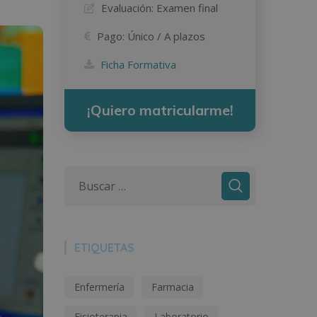
Evaluación:
Examen final
Pago:
Único / A plazos
Ficha Formativa
¡Quiero matricularme!
ETIQUETAS
Enfermería
Farmacia
Fisioterapia
Laboratorio