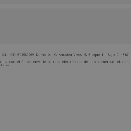
 CIF: B01589969, Domicilio: C/ Amadeu Vives, 5, Bloque 1 - Bajo C, 43481, 
cilita con el fin de enviarle correos electrónicos de tipo comercial relacion
nterés.
temente, dirigiéndose a la dirección direccion@grupotarraco.com.