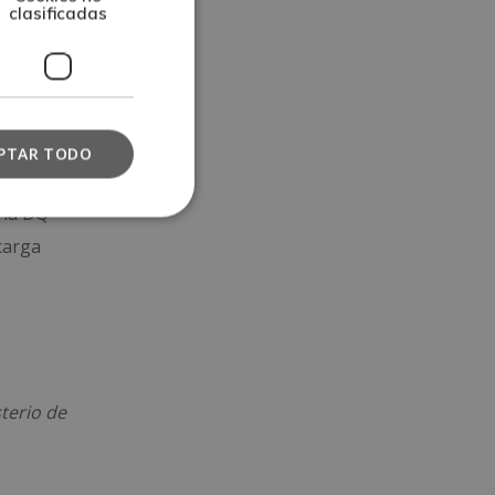
clasificadas
rtifica
ESCUELA
PTAR TODO
ria DQ
 carga
sterio de