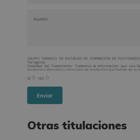
GRUPO TARRACO DE ESCUELAS DE FORMACIÓN DE POSTGRADO, S.L.,
Tarragona.
Finalidad del Tratamiento: Tratamos la información que nos fa
productos ofrecidos y otros tipo de productos que fueran de su i
Legitimación del tratamiento: Consentimiento del interesado.
Derechos: Puede ejercitar sus derechos identificándose suficien
SÍ
NO
Para más información consulte nuestra Política de Privacidad.
Desea recibir información comercial (vía telefónica y/o email):
Otras titulaciones