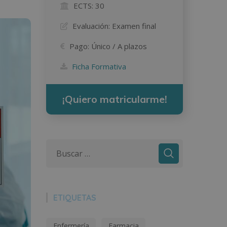
ECTS:
30
Evaluación:
Examen final
Pago:
Único / A plazos
Ficha Formativa
¡Quiero matricularme!
ETIQUETAS
Enfermería
Farmacia