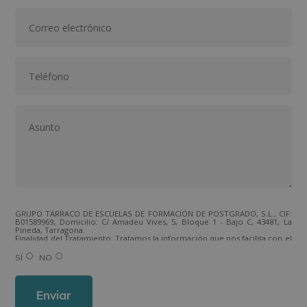
GRUPO TARRACO DE ESCUELAS DE FORMACIÓN DE POSTGRADO, S.L., CIF:
B01589969, Domicilio: C/ Amadeu Vives, 5, Bloque 1 - Bajo C, 43481, La
Pineda, Tarragona.
Finalidad del Tratamiento: Tratamos la información que nos facilita con el
fin de enviarle correos electrónicos de tipo comercial relacionado con
los productos ofrecidos y otros tipo de productos que fueran de su
SÍ
NO
interés.
Legitimación del tratamiento: Consentimiento del interesado.
Derechos: Puede ejercitar sus derechos identificándose suficientemente,
dirigiéndose a la dirección direccion@grupotarraco.com.
Para más información consulte nuestra Política de Privacidad.
Desea recibir información comercial (vía telefónica y/o email):