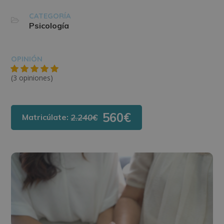
CATEGORÍA
Psicología
OPINIÓN
(3 opiniones)
560€
Matricúlate:
2.240€