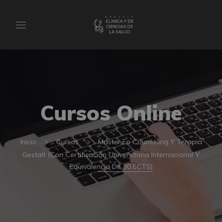
Cursos Online
Inicio
Cursos
Máster En Counseling Y Terapia
Gestalt (Con Certificación Universitaria Internacional Y
Equivalencia De 30 ECTS)