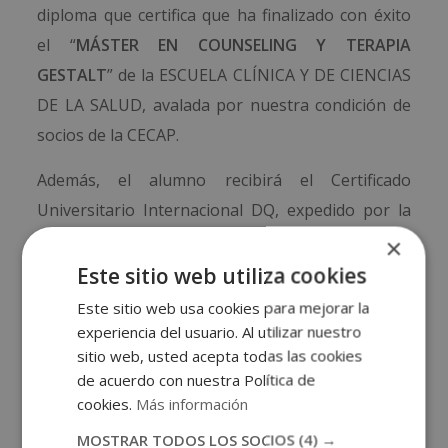
diploma que certifica que ha finalizado con éxito
el “
MÁSTER EN COUNSELING Y TERAPIA
GESTALT
” de la ESCUELA CLÍNICA Y DE CIENCIAS
DE LA SALUD, avalada por nuestra condición de
socios de la CECAP.
Además, el alumno recibirá el Certificado
Universitario Internacional DQ, expedido por la
Agencia Universitaria DQ vinculada con la UAIII y
×
la Universidad CLEA, que incluye la equivalencia a
Este sitio web utiliza cookies
créditos europeos (ECTS) sobre la carga horaria
Este sitio web usa cookies para mejorar la
de tu formación.
experiencia del usuario. Al utilizar nuestro
sitio web, usted acepta todas las cookies
de acuerdo con nuestra Política de
cookies.
Más información
MOSTRAR TODOS LOS SOCIOS
(4) →