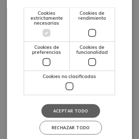
Cookies
Cookies de
estrictamente
rendimiento
necesarias
Cookies de
Cookies de
preferencias
funcionalidad
Cookies no clasificadas
“
El contenido del curso se encuentra orientado
hacia la adquisición de formación teórica
ACEPTAR TODO
complementaria. Ciertas profesiones requieren
una titulación universitaria u oficial que puedes
RECHAZAR TODO
consultar en la web del Ministerio de Educación