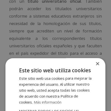
con un
título universitario oficial
. También
podrán acceder los titulados universitarios
conforme a sistemas educativos extranjeros sin
necesidad de la homologación de sus títulos,
siempre que acrediten un nivel de formación
equivalente a los correspondientes títulos
universitarios oficiales españoles y que faculten
en el país expedidor del título para el acceso a
enseñanzas que así lo requieran.
×
Este sitio web utiliza cookies
Los estudiantes que quieran matricularse a este
Este sitio web usa cookies para mejorar la
máster deben entregar previamente una
copia
experiencia del usuario. Al utilizar nuestro
compulsada
de su titulación universitaria.
sitio web, usted acepta todas las cookies
de acuerdo con nuestra Política de
Certificación
cookies.
Más información
MOSTRAR TODOS LOS SOCIOS
(4) →