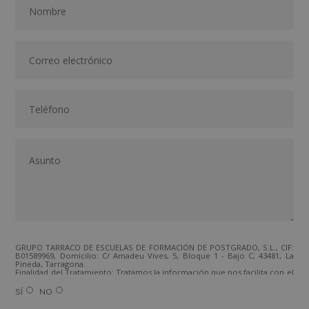
GRUPO TARRACO DE ESCUELAS DE FORMACIÓN DE POSTGRADO, S.L., CIF:
B01589969, Domicilio: C/ Amadeu Vives, 5, Bloque 1 - Bajo C, 43481, La
Pineda, Tarragona.
Finalidad del Tratamiento: Tratamos la información que nos facilita con el
fin de enviarle correos electrónicos de tipo comercial relacionado con
los productos ofrecidos y otros tipo de productos que fueran de su
SÍ
NO
interés.
Legitimación del tratamiento: Consentimiento del interesado.