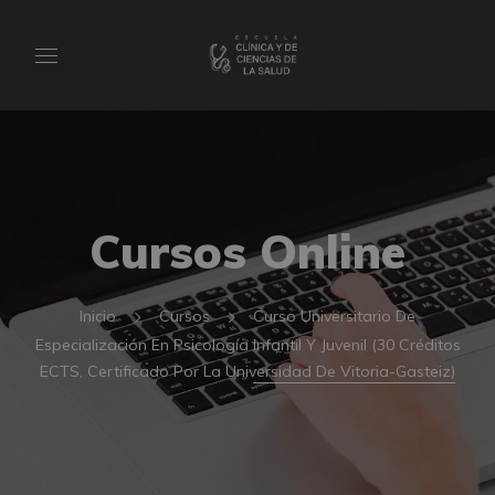
Cursos Online
Inicio
Cursos
Curso Universitario De
Especialización En Psicología Infantil Y Juvenil (30 Créditos
ECTS, Certificado Por La Universidad De Vitoria-Gasteiz)