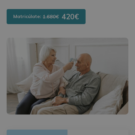
420€
Matricúlate:
1.680€