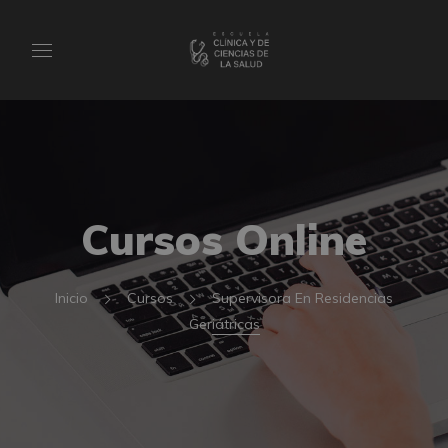
Cursos Online
Inicio
Cursos
Supervisora En Residencias
Geriátricas