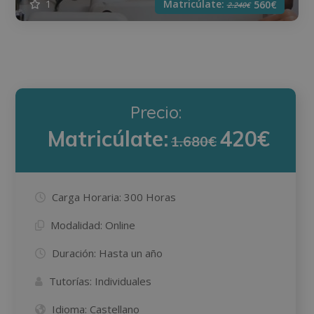
Matricúlate:
1
560€
2.240€
Precio:
Matricúlate:
420€
1.680€
Carga Horaria:
300 Horas
Modalidad:
Online
Duración:
Hasta un año
Tutorías:
Individuales
Idioma:
Castellano