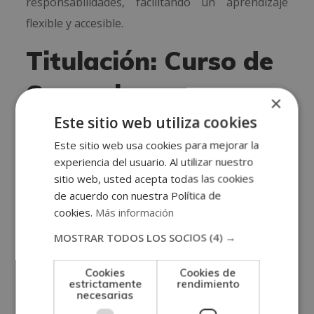
responsabilidades, facilitando un aprendizaje
flexible y accesible.
Titulación: Curso de
Supervisora en
×
Este sitio web utiliza cookies
Residencias
Este sitio web usa cookies para mejorar la
Geriátricas
experiencia del usuario. Al utilizar nuestro
sitio web, usted acepta todas las cookies
Una vez finalizados los estudios y superadas las
de acuerdo con nuestra Política de
pruebas de evaluación, el alumno recibirá un
cookies.
Más información
diploma que certifica que ha finalizado con éxito
MOSTRAR TODOS LOS SOCIOS
(4) →
el “
SUPERVISORA EN RESIDENCIAS GERIÁTRICAS
”
Cookies
Cookies de
de la ESCUELA CLÍNICA Y DE CIENCIAS DE LA
estrictamente
rendimiento
SALUD, avalada por nuestra condición de socios
necesarias