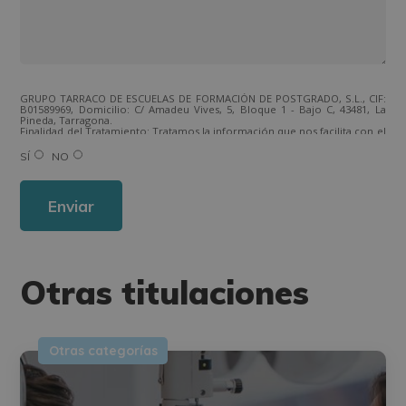
GRUPO TARRACO DE ESCUELAS DE FORMACIÓN DE POSTGRADO, S.L., CIF:
B01589969, Domicilio: C/ Amadeu Vives, 5, Bloque 1 - Bajo C, 43481, La
Pineda, Tarragona.
Finalidad del Tratamiento: Tratamos la información que nos facilita con el
fin de enviarle correos electrónicos de tipo comercial relacionado con
los productos ofrecidos y otros tipo de productos que fueran de su
SÍ
NO
interés.
Legitimación del tratamiento: Consentimiento del interesado.
Derechos: Puede ejercitar sus derechos identificándose suficientemente,
dirigiéndose a la dirección direccion@grupotarraco.com.
Para más información consulte nuestra Política de Privacidad.
Desea recibir información comercial (vía telefónica y/o email):
Otras titulaciones
Otras categorías