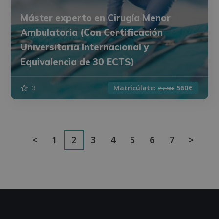
Máster experto en Cirugía Menor
Ambulatoria (Con Certificación
Universitaria Internacional y
Equivalencia de 30 ECTS)
3
Matricúlate:
560€
2.240€
<
1
2
3
4
5
6
7
>