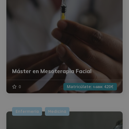
Máster en Mesoterapia Facial
0
Matricúlate:
420€
1.680€
Enfermería
Medicina