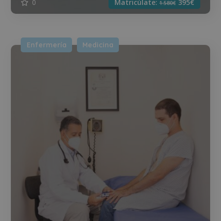
0
Matricúlate:
395€
1.580€
Enfermería
Medicina