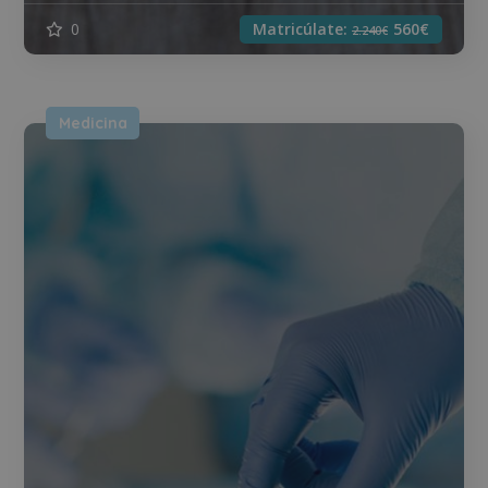
0
Matricúlate:
560€
2.240€
Medicina