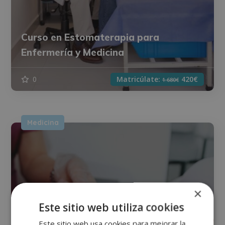
Curso en Estomaterapia para
Enfermería y Medicina
0
Matricúlate:
420€
1.680€
Medicina
×
Este sitio web utiliza cookies
Este sitio web usa cookies para mejorar la